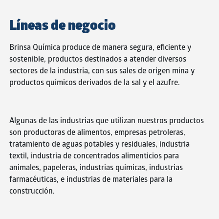
Líneas de negocio
Brinsa Química produce de manera segura, eficiente y
sostenible, productos destinados a atender diversos
sectores de la industria, con sus sales de origen mina y
productos químicos derivados de la sal y el azufre.
Algunas de las industrias que utilizan nuestros productos
Yuqori
son productoras de alimentos, empresas petroleras,
koeffitsientlar
tratamiento de aguas potables y residuales, industria
va
textil, industria de concentrados alimenticios para
tezkor
animales, papeleras, industrias químicas, industrias
ro‘yxatdan
farmacéuticas, e industrias de materiales para la
o‘tish
construcción.
mostbet
platformasining
asosiy