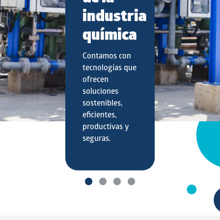
para
consumo
humano
e
industrial
Nuestra sales
son de alta
calidad y
pureza.